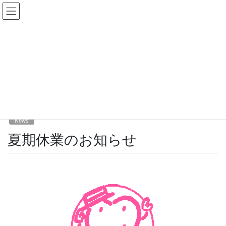
コ
ナ
ン
ビ
テ
ゲ
サイズ
配色
標準
大
標準
白黒
黒黄
ン
ー
ツ
シ
に
ョ
News
移
ン
動
に
移
動
2025年8月4日
/ 最終更新日 :
2025年8月4日
News
夏期休業のお知らせ