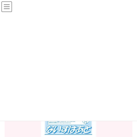
コ
ナ
ン
ビ
テ
ゲ
サイズ
配色
標準
大
標準
白黒
黒黄
ン
ー
ツ
シ
に
ョ
News
移
ン
動
に
移
動
2023年1月9日
/ 最終更新日 :
2023年1月9日
News
ニュースレター「ないすはあ
と」 Vol. 118