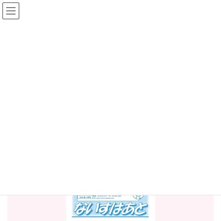
コ
ナ
ン
ビ
テ
ゲ
サイズ
配色
標準
大
標準
白黒
黒黄
ン
ー
ツ
シ
に
ョ
News
移
ン
動
に
移
動
2025年3月31日
/ 最終更新日 :
2025年3月31日
News
ニュースレター「ないすはあ
と」 Vol. 127